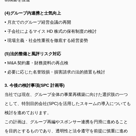
(4)グループ内連携と士気向上
• 月次でのグループ経営会議の再開
• 子会社によるマイス HD 株式の保有制度の検討
• 現場主義・社会性重視を徹底する経営姿勢
(5)法的整備と風評リスク対応
• M&A 契約書・財務資料の再点検
• 必要に応じた名誉毀損・損害請求の法的措置も検討
3. 今後の検討事項(SPC 計画等)
当社では現在、グループ全体の事業再構築に向けた選択肢の一つ
として、特別目的会社(SPC)を活用したスキームの導入についても
検討を進めております。
この計画は、グループ再編やスポンサー連携を円滑に進めること
を目的とするものであり、透明性と法令遵守を前提に慎重に進め