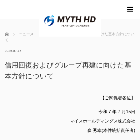
m
ホーム
ニュース
信用回復およびグループ再建に向けた基本方針につい
て
2025.07.15
信用回復およびグループ再建に向けた基
本方針について
【ご関係者各位】
令和 7 年 7 月15日
マイスホールディングス株式会社
森 秀幸(本件統括責任者)