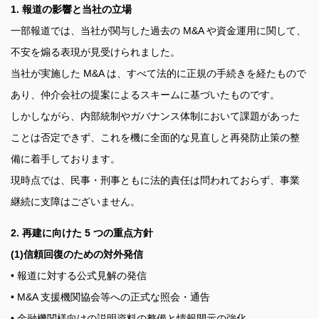
1. 報道の影響と当社の立場
一部報道では、当社が関与した過去の M&A や資金運用に関して、
不安を煽る表現が見受けられました。
当社が実施した M&A は、すべて法的に正規の手続きを経たもので
あり、仲介会社の提案によるスキームに基づいたものです。
しかしながら、内部統制やガバナンス体制において課題があった
ことは否定できず、これを機に全面的な見直しと再発防止策の整
備に着手しております。
現時点では、民事・刑事ともに法的責任は問われておらず、事業
継続に支障はございません。
2. 再建に向けた 5 つの重点方針
(1)信頼回復のための対外発信
• 報道に対する公式見解の発信
• M&A 支援機関協会等への正式な照会・通告
• 金融機関様向けの説明資料の整備と情報開示の強化